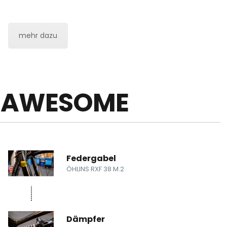
mehr dazu
IS AWESOME
Federgabel
ÖHLINS RXF 38 M.2
Dämpfer