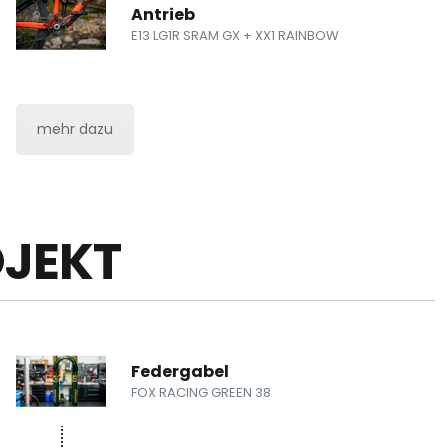
Antrieb
E13 LG1R SRAM GX + XX1 RAINBOW
mehr dazu
OJEKT
Federgabel
FOX RACING GREEN 38