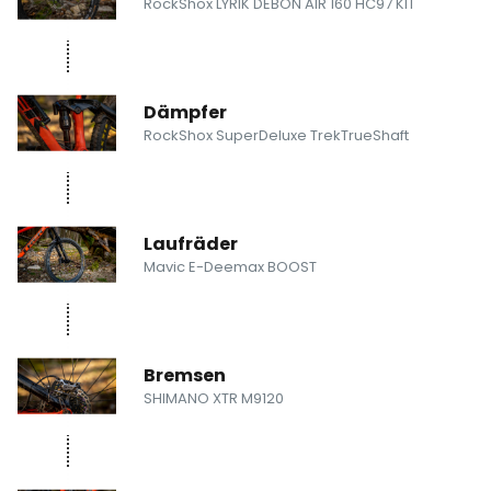
RockShox LYRIK DEBON AIR 160 HC97 KIT
Dämpfer
RockShox SuperDeluxe TrekTrueShaft
Laufräder
Mavic E-Deemax BOOST
Bremsen
SHIMANO XTR M9120