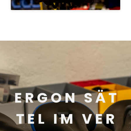
E R G O N S Ä T
T E L I M V E R