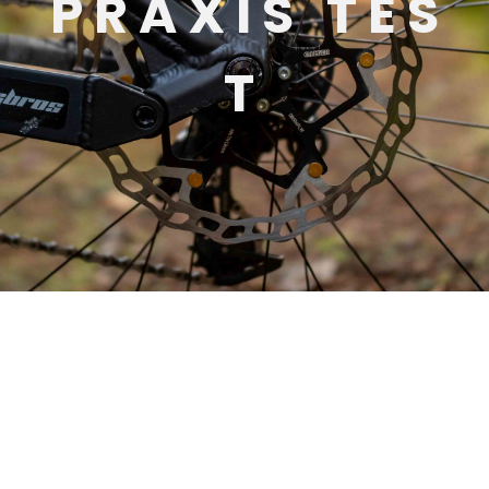
P R A X I S T E S
T