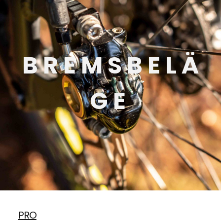
B R E M S B E L Ä
G E
PRO