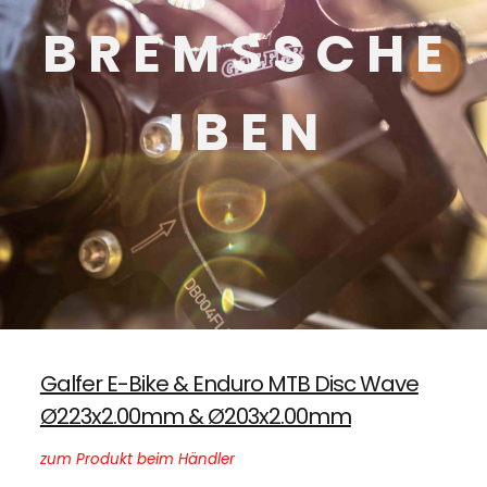
B R E M S S C H E
I B E N
Galfer E-Bike & Enduro MTB Disc Wave
Ø223x2.00mm & Ø203x2.00mm
zum Produkt beim Händler