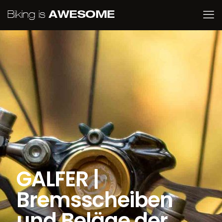
GALFER |
Bremsscheiben
und Beläge der