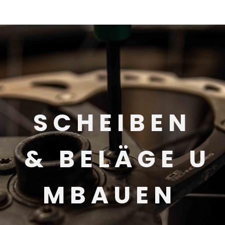
S C H E I B E N
& B E L Ä G E U
M B A U E N