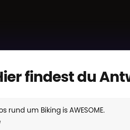
ier findest du An
fos rund um Biking is AWESOME.
l