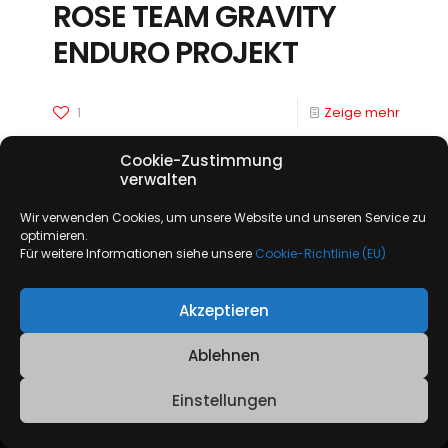
ROSE TEAM GRAVITY
ENDURO PROJEKT
1
Zeige mehr
Cookie-Zustimmung
verwalten
Wir verwenden Cookies, um unsere Website und unseren Service zu
optimieren.
Für weitere Informationen siehe unsere
Cookie-Richtlinie (EU)
© Copyright 2026 Biking is awesome |
Impressum
|
Datenschutzerklärung
|
Cookie-Richtlinie (EU)
Akzeptieren
Ablehnen
Einstellungen