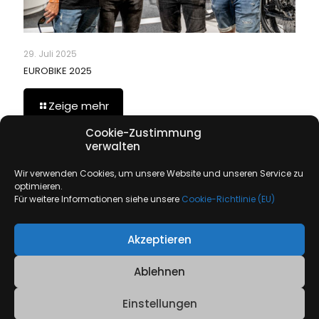
29. Juli 2025
EUROBIKE 2025
Zeige mehr
Cookie-Zustimmung
verwalten
Comments are closed.
Wir verwenden Cookies, um unsere Website und unseren Service zu
optimieren.
Für weitere Informationen siehe unsere
Cookie-Richtlinie (EU)
Akzeptieren
© Copyright 2026 Biking is awesome |
Impressum
|
Datenschutzerklärung
|
Cookie-Richtlinie (EU)
Ablehnen
Einstellungen